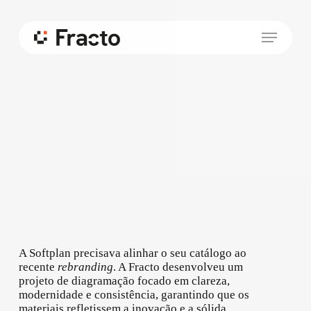
Skip
to
Menu
main
content
A Softplan precisava alinhar o seu catálogo ao
recente
rebranding
. A Fracto desenvolveu um
projeto de diagramação focado em clareza,
modernidade e consistência, garantindo que os
materiais refletissem a inovação e a sólida